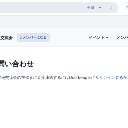
イベント
メン
メンバーになる
種交流会
問い合わせ
交流会の主催者に直接連絡するにはDoorkeeperに
サインインする
か