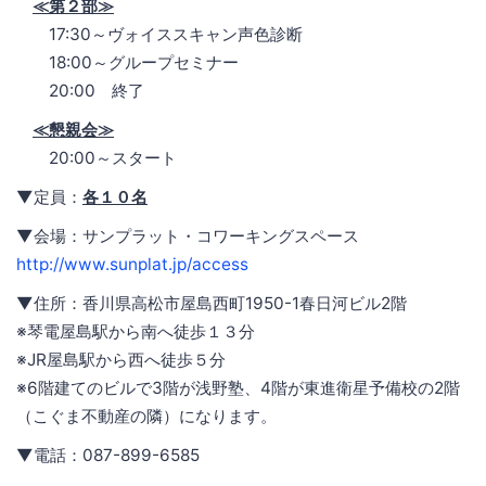
≪第２部≫
17:30～ヴォイススキャン声色診断
18:00～グループセミナー
20:00 終了
≪懇親会≫
20:00～スタート
▼定員：
各１０名
▼会場：サンプラット・コワーキングスペース
http://www.sunplat.jp/access
▼住所：香川県高松市屋島西町1950-1春日河ビル2階
※琴電屋島駅から南へ徒歩１３分
※JR屋島駅から西へ徒歩５分
※6階建てのビルで3階が浅野塾、4階が東進衛星予備校の2階
（こぐま不動産の隣）になります。
▼電話：087-899-6585